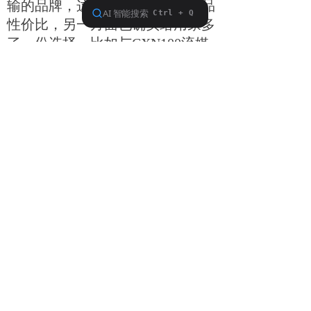
输的品牌，这样做一方面凸显产品
性价比，另一方面也确实给用家多
了一份选择，比如与CXN100流媒
体播放机之间就能通过XLR连接。
数字输入部分，包括2组光纤和1组
同轴。稍为可惜的是，没有支持
HDMI的输入，但有前级输出和
Sub Out。aptX HD的蓝牙输入可实
现与包括Alva TT V2黑胶唱盘等设
备的无线连接。所有接口标示上，
均为正反各一组，这样其实也便于
用户连接时查找对应端口，是个很
贴心的设计。对了，CXA81 MK II
一样有耳机插孔，直接位于前面板
上，“耳机党”可以放心了。